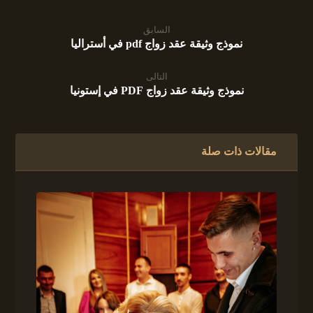
السابق
نموذج وثيقة عقد زواج pdf في أستراليا
التالى
نموذج وثيقة عقد زواج PDF في إستونيا
مقالات ذات صلة