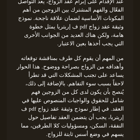
عند الإقدام على إبرام عقد الزواج، يعد التواصل
الفعّال والفهم المشترك بين الزوجين من أهم
المكونات الأساسية لضمان علاقة ناجحة. نموذج
وثيقة عقد زواج pdf ف إريتريا يمثل خطوة
هامة، ولكن هناك العديد من الجوانب الأخرى
التي يجب أخذها بعين الاعتبار.
من المهم أن يقوم كل طرف بمناقشة توقعاته
وأهدافه من الزواج بصراحة ووضوح. هذا الحوار
يساعد على تجنب المشكلات التي قد تطرأ
لاحقاً بسبب سوء التفاهم. بالإضافة إلى ذلك،
يُنصح بأن يكون لدى كل من الزوجين فهم
شامل للحقوق والواجبات المنصوص عليها في
العقد. في إطار نموذج وثيقة عقد زواج pdf ف
إريتريا، يجب أن يتضمن العقد تفاصيل حول
النفقة، السكن، ومسؤوليات كلا الطرفين، مما
يسهم في وضع أسس ثابتة للزواج.