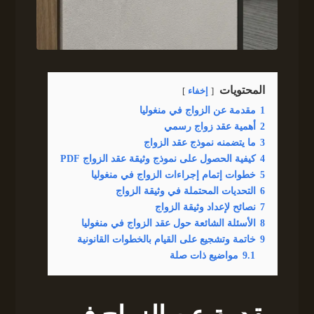
المحتويات
إخفاء
1
مقدمة عن الزواج في منغوليا
2
أهمية عقد زواج رسمي
3
ما يتضمنه نموذج عقد الزواج
4
كيفية الحصول على نموذج وثيقة عقد الزواج PDF
5
خطوات إتمام إجراءات الزواج في منغوليا
6
التحديات المحتملة في وثيقة الزواج
7
نصائح لإعداد وثيقة الزواج
8
الأسئلة الشائعة حول عقد الزواج في منغوليا
9
خاتمة وتشجيع على القيام بالخطوات القانونية
9.1
مواضيع ذات صلة