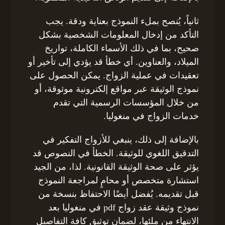
ثانياً، يُنصح بملء النموذج بعناية ودقة. يجب
التأكد من إدخال المعلومات الشخصية بشكل
صحيح، بما في ذلك الأسماء الكاملة، تواريخ
الميلاد، والعناوين. أي خطأ قد يؤدي إلى تأخير أو
تعقيدات في عملية الزواج. يمكن الحصول على
نموذج الوثيقة عبر مواقع إلكترونية موثوقة، أو
من خلال المؤسسات الرسمية التي تقدم
خدمات الزواج في منغوليا.
بالإضافة إلى ذلك، ينبغي للأزواج التفكير في
التدقيق اللغوي للوثيقة. الخطأ في النصوص قد
يؤثر على صحة الوثيقة القانونية. لذا، من الجيد
استشارة متخصص أو محامٍ لمراجعة النموذج
قبل تقديمه. يُفضل أيضًا الاحتفاظ بنسخة من
نموذج وثيقة عقد زواج pdf في منغوليا بعد
الانتهاء من ملئها، لضمان توثيق كافة التفاصيل