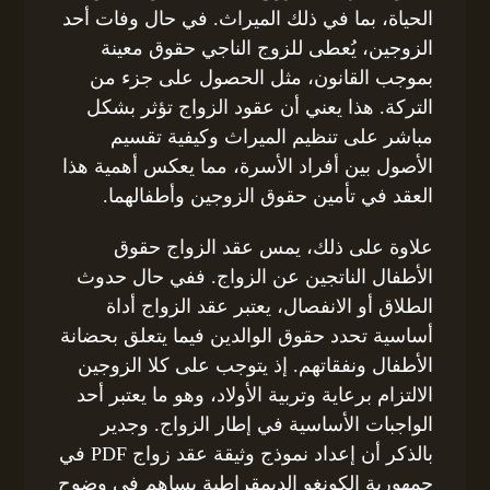
الحياة، بما في ذلك الميراث. في حال وفات أحد
الزوجين، يُعطى للزوج الناجي حقوق معينة
بموجب القانون، مثل الحصول على جزء من
التركة. هذا يعني أن عقود الزواج تؤثر بشكل
مباشر على تنظيم الميراث وكيفية تقسيم
الأصول بين أفراد الأسرة، مما يعكس أهمية هذا
العقد في تأمين حقوق الزوجين وأطفالهما.
علاوة على ذلك، يمس عقد الزواج حقوق
الأطفال الناتجين عن الزواج. ففي حال حدوث
الطلاق أو الانفصال، يعتبر عقد الزواج أداة
أساسية تحدد حقوق الوالدين فيما يتعلق بحضانة
الأطفال ونفقاتهم. إذ يتوجب على كلا الزوجين
الالتزام برعاية وتربية الأولاد، وهو ما يعتبر أحد
الواجبات الأساسية في إطار الزواج. وجدير
بالذكر أن إعداد نموذج وثيقة عقد زواج PDF في
جمهورية الكونغو الديمقراطية يساهم في وضوح