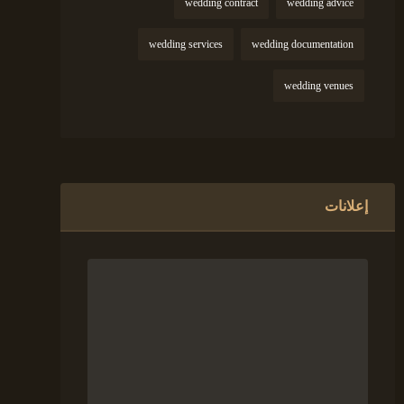
wedding contract
wedding advice
wedding services
wedding documentation
wedding venues
إعلانات