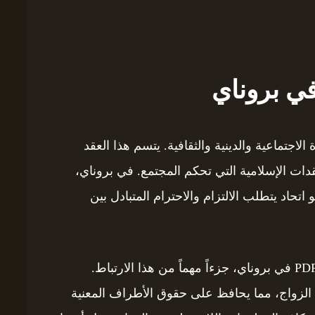
ي بروناي
الاجتماعية والدينية والثقافية. يتسم هذا العقد
دات الإسلامية التي تحكم المجتمع. في بروناي،
تحاد يتطلب الالتزام والاحترام المتبادل بين
تُعَدُّ وثيقة عقد الزواج، أو نموذج وثيقة عقد زواج PDF في بروناي، جزءاً مهماً من هذا الارتباط.
ى الزواج، مما يحافظ على حقوق الأطراف المعنية