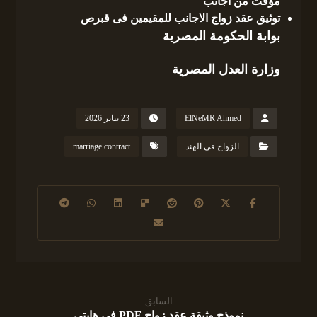
مؤقت من أجانب
توثيق عقد زواج الاجانب للمقيمين فى قبرص
بوابة الحكومة المصرية
وزارة العدل المصرية
ElNeMR Ahmed
23 يناير 2026
الزواج في الهند
marriage contract
السابق
نموذج وثيقة عقد زواج PDF في هايتي