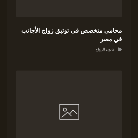
محامى متخصص فى توثيق زواج الأجانب
في مصر
قانون الزواج