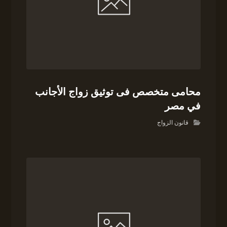
محامى متخصص فى توثيق زواج الأجانب
في مصر
قانون الزواج