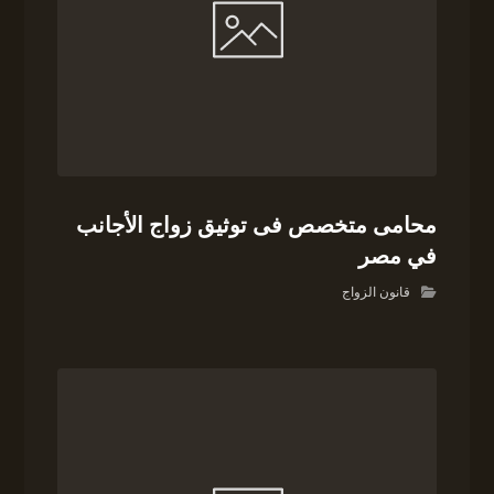
محامى متخصص فى توثيق زواج الأجانب
في مصر
قانون الزواج