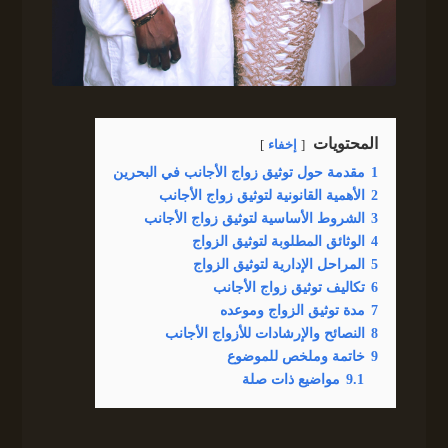
المحتويات
إخفاء
1
مقدمة حول توثيق زواج الأجانب في البحرين
2
الأهمية القانونية لتوثيق زواج الأجانب
3
الشروط الأساسية لتوثيق زواج الأجانب
4
الوثائق المطلوبة لتوثيق الزواج
5
المراحل الإدارية لتوثيق الزواج
6
تكاليف توثيق زواج الأجانب
7
مدة توثيق الزواج وموعده
8
النصائح والإرشادات للأزواج الأجانب
9
خاتمة وملخص للموضوع
9.1
مواضيع ذات صلة