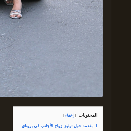
المحتويات
إخفاء
1
مقدمة حول توثيق زواج الأجانب في بروناي