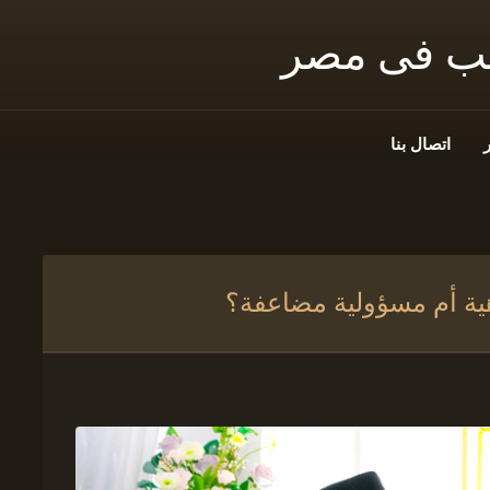
نب فى مصر
اتصال بنا
هية أم مسؤولية مضاعفة؟