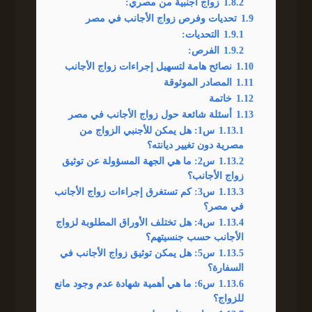
1.8.2
زواج أجنبية من مصري:
1.9
تحديات وفرص زواج الأجانب في مصر
1.9.1
التحديات:
1.9.2
الفرص:
1.10
نصائح هامة لتسهيل إجراءات زواج الأجانب
1.11
المصادر الموثوقة
1.12
خاتمة
1.13
أسئلة شائعة حول زواج الأجانب في مصر
1.13.1
س1: هل يمكن للأجنبي الزواج من
مصرية دون تغيير ديانته؟
1.13.2
س2: ما هي الجهة المسؤولة عن توثيق
زواج الأجانب؟
1.13.3
س3: كم تستغرق إجراءات زواج الأجانب
في مصر؟
1.13.4
س4: هل تختلف الأوراق المطلوبة لزواج
الأجانب حسب جنسيتهم؟
1.13.5
س5: هل يمكن توثيق زواج الأجانب في
السفارة؟
1.13.6
س6: ما هي أهمية شهادة عدم وجود مانع
للزواج؟