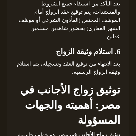
بعد التأكد من استيفاء جميع الشروط
والمستندات، يتم توقيع عقد الزواج أمام
الموظف المختص (المأذون الشرعي أو موظف
الشهر العقاري) بحضور شاهدين مسلمين
عدلين.
6. استلام وثيقة الزواج
بعد الانتهاء من توقيع العقد وتسجيله، يتم استلام
وثيقة الزواج الرسمية.
توثيق زواج الأجانب في
مصر: أهميته والجهات
المسؤولة
توثيق زواج الأجانب في مصر
هو خطوة حاسمة