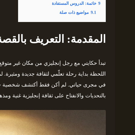
9
خاتمة: الدروس المستفادة
9.1
مواضيع ذات صلة
المقدمة: التعريف بالقصة
تبدأ حكايتي مع رجل إنجليزي من مكان غير متوقع، 
اللحظة بداية رحلة تعلّمي لثقافة جديدة ومثيرة. لم
في مجرى حياتي. لم أكن فقط أكتشف شخصية جدي
بالتحديات والانفتاح على ثقافة إنجليزية غنية ومذه