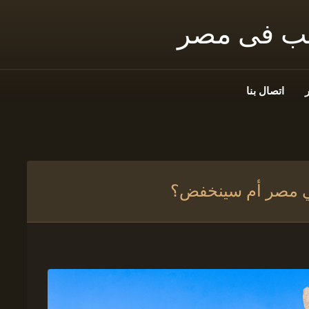
نب فى مصر
اتصال بنا
في مصر أم سينخفض؟