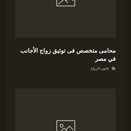
محامى متخصص فى توثيق زواج الأجانب
في مصر
قانون الزواج