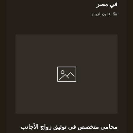
في مصر
قانون الزواج
محامى متخصص فى توثيق زواج الأجانب