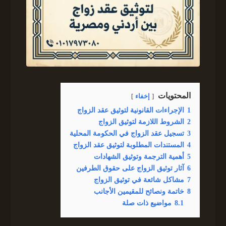
المحتويات
إخفاء
1
الإجراءات القانونية لتوثيق عقد الزواج
2
الشروط اللازمة لتوثيق الزواج
3
تسجيل عقد الزواج في الحكومة المحلية
4
المستندات المطلوبة لتوثيق عقد الزواج
5
أهمية الترجمة وتوثيق الشهادات
6
آثار توثيق الزواج على حقوق الطرفين
7
مشاكل شائعة في توثيق الزواج
8
خاتمة ونصائح للمقيمين الأجانب
8.1
مواضيع ذات صلة