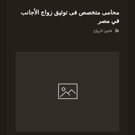
محامى متخصص فى توثيق زواج الأجانب
في مصر
قانون الزواج