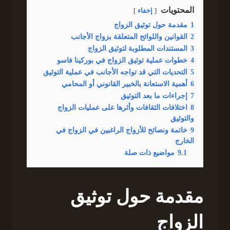
المحتويات
إخفاء
1
مقدمة حول توثيق الزواج
2
القوانين واللوائح المتعلقة بزواج الأجانب
3
المستندات المطلوبة لتوثيق الزواج
4
خطوات عملية توثيق الزواج في بوركينا فاسو
5
التحديات التي قد تواجه الأجانب في عملية التوثيق
6
أهمية الاستعانة بالخبير القانوني أو المحامي
7
إجراءات ما بعد التوثيق
8
اختلافات الثقافات وأثرها على عمليات الزواج
والتوثيق
9
خاتمة ونصائح للأزواج الراغبين في الزواج في
الخارج
9.1
مواضيع ذات صلة
مقدمة حول توثيق
الزواج