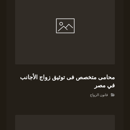
محامى متخصص فى توثيق زواج الأجانب
في مصر
قانون الزواج