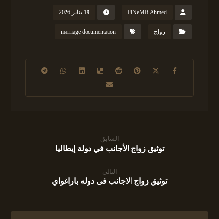
ElNeMR Ahmed
19 يناير 2026
زواج
marriage documentation
السابق
توثيق زواج الأجانب في دولة إيطاليا
التالى
توثيق زواج الاجانب فى دوله باراغواي