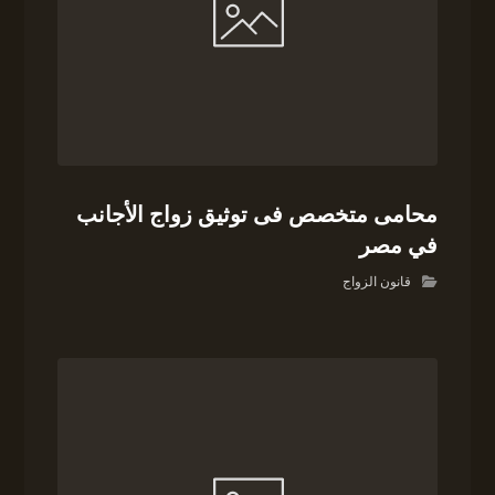
محامى متخصص فى توثيق زواج الأجانب
في مصر
قانون الزواج