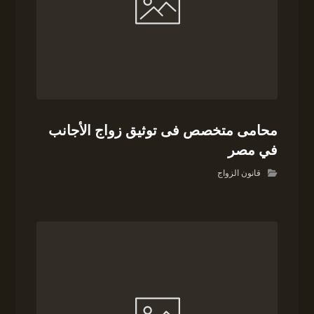
محامى متخصص فى توثيق زواج الأجانب
في مصر
قانون الزواج