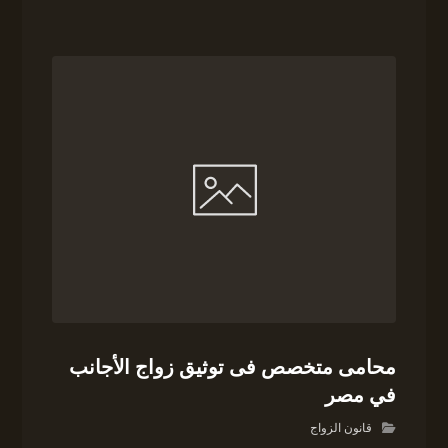
محامى متخصص فى توثيق زواج الأجانب
في مصر
قانون الزواج