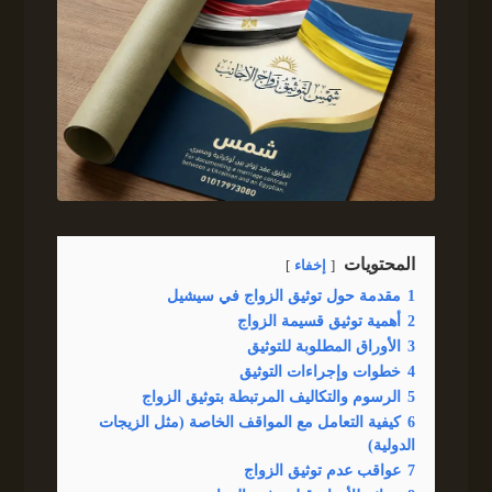
المحتويات
إخفاء
1
مقدمة حول توثيق الزواج في سيشيل
2
أهمية توثيق قسيمة الزواج
3
الأوراق المطلوبة للتوثيق
4
خطوات وإجراءات التوثيق
5
الرسوم والتكاليف المرتبطة بتوثيق الزواج
6
كيفية التعامل مع المواقف الخاصة (مثل الزيجات
الدولية)
7
عواقب عدم توثيق الزواج