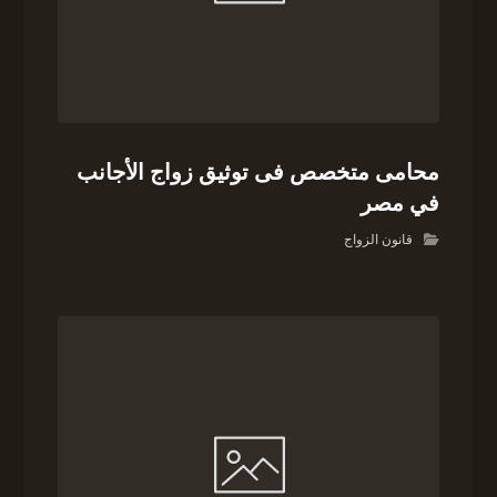
محامى متخصص فى توثيق زواج الأجانب
في مصر
قانون الزواج