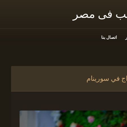
نب فى مصر
اتصال بنا
اج في سورينام