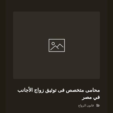
محامى متخصص فى توثيق زواج الأجانب
في مصر
قانون الزواج