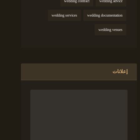
wedding contract
wedding advice
wedding services
wedding documentation
wedding venues
إعلانات