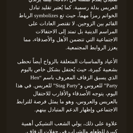
العريس بدلة رسمية. كما يُعتبر تقليد تبادل
الخواتم رمزاً مهماً، حيث تع symbolizes الرباط
القائم بين الزوجين. لا تقتصر العادات على
المراسم الدينية بل تمتد إلى الاحتفالات
الاجتماعية التي تتضمن الأهل والأصدقاء، مما
يعزز الروابط المجتمعية.
الأعياد والمناسبات المتعلقة بالزواج أيضاً تحظى
بشعبية كبيرة، حيث يُحتفل بشكل خاص باليوم
الذي يسبق الزفاف المعروف باسم “Hen
Party” للعروس و”Stag Party” للعريس. في هذا
اليوم، يتوجه الأصدقاء والأقارب للاحتفال
بالعريس والعروس، وهو ما يمثل فرصة للترابط
الاجتماعي وإظهار الدعم المتبادل بينهم.
علاوة على ذلك، يولي الشعب التشيكي أهمية
كبيرة للطعام والشراب في حفلات الزفاف.