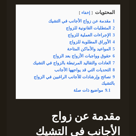
المحتويات
إخفاء
1
مقدمة عن زواج الأجانب في التشيك
2
المتطلبات القانونية للزواج
3
الإجراءات العملية للزواج
4
الأوراق المطلوبة للزواج
5
المواعيد والأماكن المتاحة
6
حقوق وواجبات الأزواج بعد الزواج
7
العادات والتقاليد المرتبطة بالزواج في التشيك
8
التحديات التي قد يواجهها الأجانب
9
نصائح وإرشادات للأجانب الراغبين في الزواج
بالتشيك
9.1
مواضيع ذات صلة
مقدمة عن زواج
الأجانب في التشيك