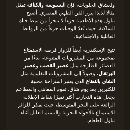
ولعشاق الحلويات، فإن
البسبوسة
و
الكنافة
تمثل
مثالا لذيذا يبرز الفن الطهي المصري. أصبح
تناول هذه الأطعمة جزءاً لا يتجزأ من نمط حياة
الساكنة، حيث تُعدّ الوجبات جزءاً من الروابط
العائلية والاجتماعية.
تتيح الإسكندرية أيضاً للزوار فرصة الاستمتاع
بمجموعة من المشروبات المتنوعة، بدءًا من
العصائر الطازجة مثل
عصير القصب
و
عصير
البرتقال
، وصولاً إلى المشروبات التقليدية مثل
الشاي بالنعناع
الذي يعتبر استراحة محببة
للكثيرين بعد يوم شاق. تقوم المقاهي والمطاعم
بجعل هذه التجارب أكثر تميزًا بنقاط الإطلالة
الرائعة على البحر المتوسط، حيث يمكن للزائر
الاستمتاع بالأجواء البحرية والنسيم العليل أثناء
تناول الطعام.