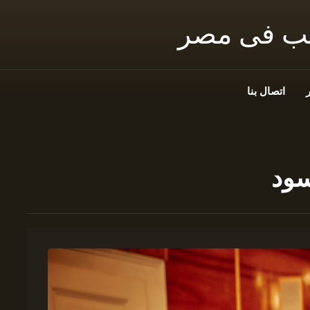
نب فى مصر
اتصال بنا
سود