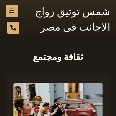
شمس توثيق زواج
الاجانب فى مصر
ثقافة ومجتمع