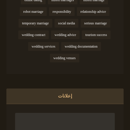
online dating
mixed marriages
mixed marriage
robot marriage
responsibility
relationship advice
temporary marriage
social media
serious marriage
wedding contract
wedding advice
tourism success
wedding services
wedding documentation
wedding venues
إعلانات