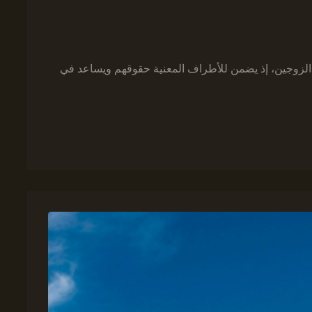
الزوجين، إذ يضمن للأطراف المعنية حقوقهم ويساعد في