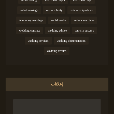
online dating
mixed marriages
mixed marriage
robot marriage
responsibility
relationship advice
temporary marriage
social media
serious marriage
wedding contract
wedding advice
tourism success
wedding services
wedding documentation
wedding venues
إعلانات