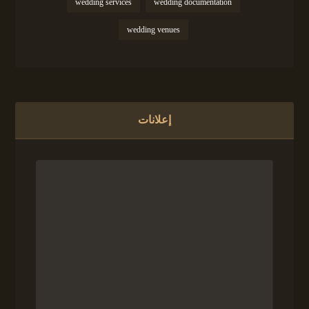
wedding services
wedding documentation
wedding venues
إعلانات