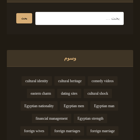
وسوم
cultural identity
cultural heritage
comedy videos
eastern charm
dating sites
cultural shock
Egyptian nationality
Egyptian men
Egyptian man
financial management
Egyptian strength
foreign wives
foreign marriages
foreign marriage