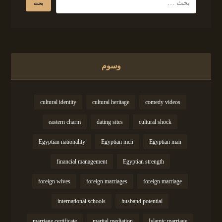
وسوم
cultural identity
cultural heritage
comedy videos
eastern charm
dating sites
cultural shock
Egyptian nationality
Egyptian men
Egyptian man
financial management
Egyptian strength
foreign wives
foreign marriages
foreign marriage
international schools
husband potential
marriage certificate
marital mediation
Islamic marriage