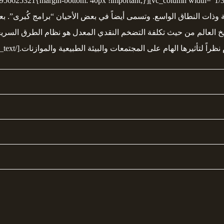
ية وذات النطاق الواسع. وتسمى أيضاً في بعض الأحيان “برامج كُبرى”. ب
يخ العالم من حيث تكلفة التضخم النقدي المعدل هو نظام الطرق السريعة ب
تأثيرها الهام على المجتمعات والبيئة الطبيعية والموازنات.[/vc_column_text]