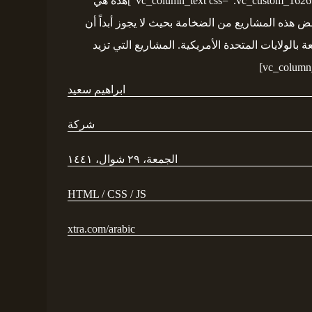
[cz_gap height=”30px” id=”cz_83662″][/vc_column][vc_column width=”1/3″][vc_column_text css=”.vc_custom_1626956625321{margin-bottom: 40px !important;}”]هذه هي
عض هذه المشاريع من الضخامة بحيث لا يجوز أبداً أن
الولايات المتحدة الأمريكية. المشاريع التي تزيد
ابراهيم سعيد
شركة
الجمعة، ٢٩ شوال، ١٤٤١
HTML / CSS / JS
xtra.com/arabic