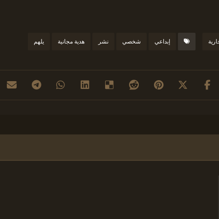
ارية
إبداعي
شخصي
نشر
هدية مجانية
يلهم