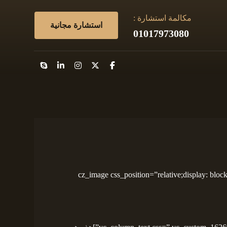
مكالمة استشارة :
استشارة مجانية
01017973080
[cz_image css_position=”relative;display: block;text-align:center” image=”265″ id=”cz_19578″][/cz_image][cz_image css_posi