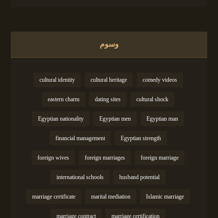
وسوم
cultural identity
cultural heritage
comedy videos
eastern charm
dating sites
cultural shock
Egyptian nationality
Egyptian men
Egyptian man
financial management
Egyptian strength
foreign wives
foreign marriages
foreign marriage
international schools
husband potential
marriage certificate
marital mediation
Islamic marriage
marriage contract
marriage certification