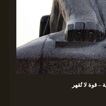
– قوة لا تُقهر