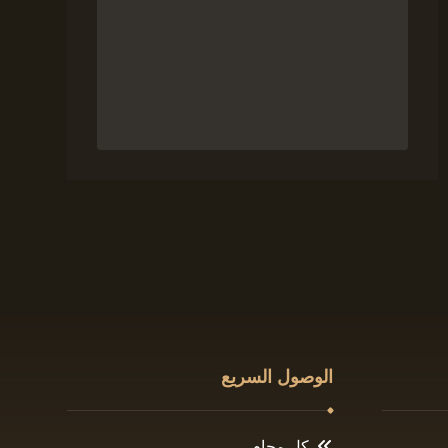
الوصول السريع
كل محام