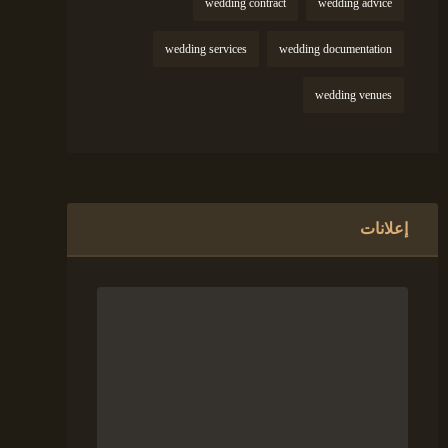
wedding contract
wedding advice
wedding services
wedding documentation
wedding venues
إعلانات