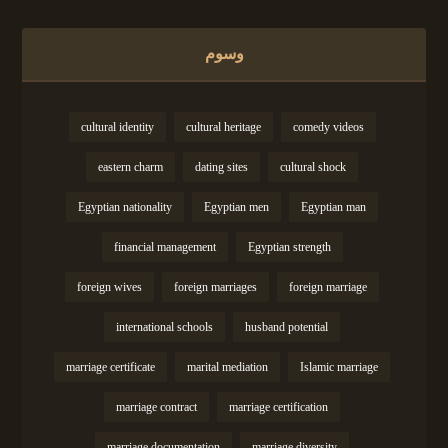
وسوم
cultural identity
cultural heritage
comedy videos
eastern charm
dating sites
cultural shock
Egyptian nationality
Egyptian men
Egyptian man
financial management
Egyptian strength
foreign wives
foreign marriages
foreign marriage
international schools
husband potential
marriage certificate
marital mediation
Islamic marriage
marriage contract
marriage certification
marriage documentation
marriage diversity