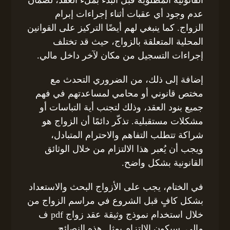
القانونية المطلوبة قبل البدء بملء العقد، لضمان
عدم وجود أي عقبات أثناء إجراءات إبرام
الزواج. كما ينبغي لهم أيضًا التركيز على القوانين
المحلية المتعلقة بالزواج، حيث قد تختلف
إجراءات التسجيل من مكان لآخر داخل مالي.
إضافة إلى ذلك، من الضروري التحدث مع
مختص قانوني أو محامي لمساعدتهم في فهم
جميع بنود العقد، وذلك لتجنب أية التباسات أو
مشكلات مستقبلية. تذكّر دائمًا أن الزواج هو
شراكة تتطلب التفاهم والاحترام المتبادل،
ويجب أن يُعبر هذا الالتزام من خلال الوثائق
القانونية بشكل واضح.
في الختام، يجب على الأزواج البحث والاستعداد
بشكل كافٍ قبل الشروع في مراسم الزواج من
خلال استخدام نموذج وثيقة عقد زواج pdf ف
مالي. سيكون الالتزام بمثل هذه النصائح