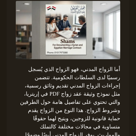
أما الزواج المدني، فهو الزواج الذي يُسجل
رسميًا لدى السلطات الحكومية. تتضمن
إجراءات الزواج المدني تقديم وثائق رسمية،
مثل نموذج وثيقة عقد زواج PDF في إريتريا،
والتي تحتوي على تفاصيل هامة حول الطرفين
وشروط الزواج. هذا النوع من الزواج يقدم
حماية قانونية للزوجين، ويتيح لهما حقوقًا
متساوية في مجالات مختلفة كالتملك
والمواريث. يوفر الزواج المدني أيضًا وضوحًا