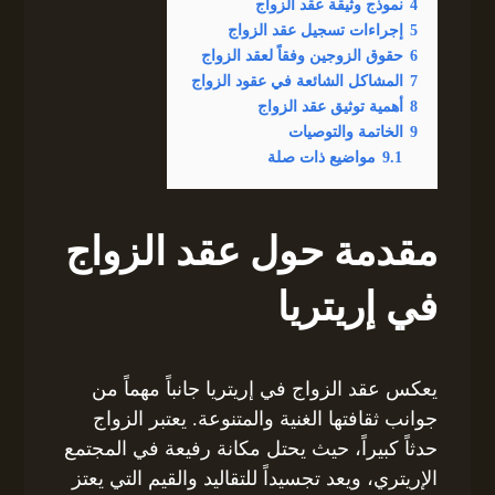
4
نموذج وثيقة عقد الزواج
5
إجراءات تسجيل عقد الزواج
6
حقوق الزوجين وفقاً لعقد الزواج
7
المشاكل الشائعة في عقود الزواج
8
أهمية توثيق عقد الزواج
9
الخاتمة والتوصيات
9.1
مواضيع ذات صلة
مقدمة حول عقد الزواج
في إريتريا
يعكس عقد الزواج في إريتريا جانباً مهماً من
جوانب ثقافتها الغنية والمتنوعة. يعتبر الزواج
حدثاً كبيراً، حيث يحتل مكانة رفيعة في المجتمع
الإريتري، ويعد تجسيداً للتقاليد والقيم التي يعتز