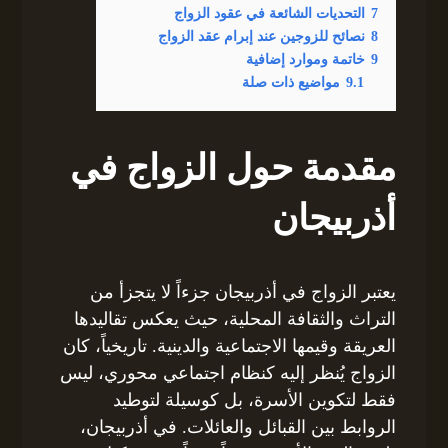
7
التحديات الشائعة في عقود الزواج
8
نصائح للزوجين عند إبرام عقد الزواج
9
خاتمة وموارد إضافية
9.1
مواضيع ذات صلة
مقدمة حول الزواج في
أذربيجان
يعتبر الزواج في أذربيجان جزءاً لا يتجزأ من
التراث والثقافة المحلية، حيث يعكس تقاليدها
العريقة وقيمها الاجتماعية والدينية. تاريخياً، كان
الزواج يُنظر إليه كنظام اجتماعي محوري، ليس
فقط لتكوين الأسرة، بل كوسيلة لتوطيد
الروابط بين القبائل والعائلات. في أذربيجان،