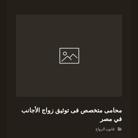
محامى متخصص فى توثيق زواج الأجانب
في مصر
قانون الزواج