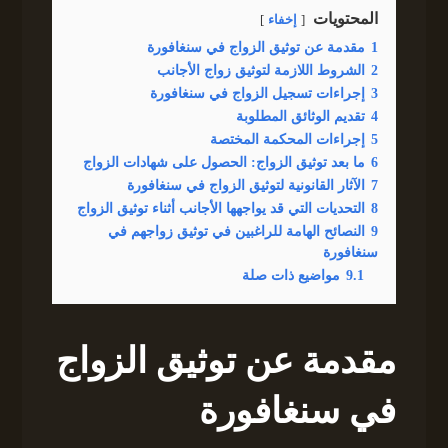
المحتويات
إخفاء
1
مقدمة عن توثيق الزواج في سنغافورة
2
الشروط اللازمة لتوثيق زواج الأجانب
3
إجراءات تسجيل الزواج في سنغافورة
4
تقديم الوثائق المطلوبة
5
إجراءات المحكمة المختصة
6
ما بعد توثيق الزواج: الحصول على شهادات الزواج
7
الآثار القانونية لتوثيق الزواج في سنغافورة
8
التحديات التي قد يواجهها الأجانب أثناء توثيق الزواج
9
النصائح الهامة للراغبين في توثيق زواجهم في
سنغافورة
9.1
مواضيع ذات صلة
مقدمة عن توثيق الزواج
في سنغافورة