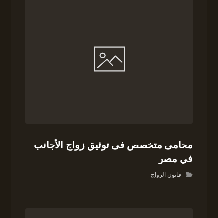
محامى متخصص فى توثيق زواج الأجانب
في مصر
قانون الزواج