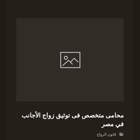
محامى متخصص فى توثيق زواج الأجانب
في مصر
قانون الزواج