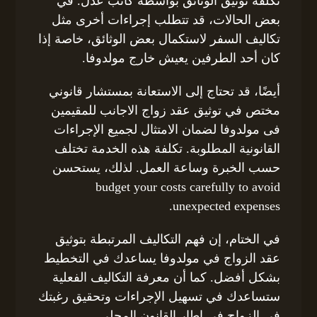
تكلفة توثيق الوثائق بواسطة كاتب عدل. في
بعض الحالات، قد تتطلب إجراءات أخرى مثل
تكاليف السفر لاستكمال بعض الوثائق، خاصة إذا
كان أحد الطرفين يعيش خارج مولدوفا.
أيضًا، قد تحتاج إلى الاستعانة بمستشار قانوني
مختص في توثيق عقد زواج الاجانب للمقيمين
فى مولدوفا لضمان الامتثال لجميع الإجراءات
القانونية المطلوبة. تكلفة هذه الخدمة تختلف
حسب الخبرة وساعة العمل. لذلك، يستحسن
budget your costs carefully to avoid
unexpected expenses.
في الختام، إن فهم التكاليف المرتبطة بتوثيق
عقد الزواج في مولدوفا يساعدك في التخطيط
بشكل أفضل. كما أن معرفة التكاليف الفعلية
ستساعدك في تسهيل الإجراءات وتحقيق رغبتك
في الزواج في إطار القانون المحلي.