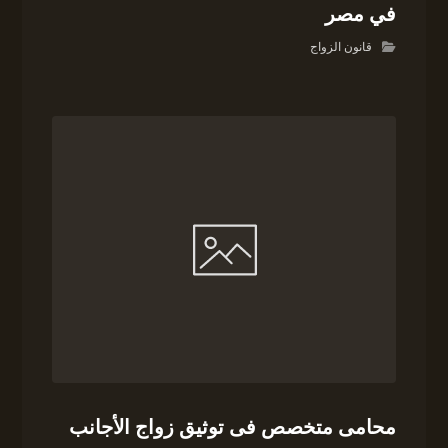
في مصر
قانون الزواج
محامى متخصص فى توثيق زواج الأجانب