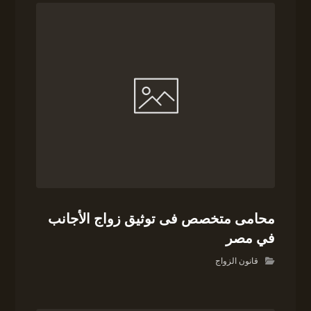
محامى متخصص فى توثيق زواج الأجانب
في مصر
قانون الزواج